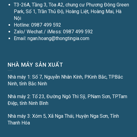
T3-26A, Tầng 3, Tòa A2, chung cư Phương Đông Green
Park, Số 1, Trần Thủ Độ, Hoàng Liệt, Hoàng Mai, Hà
Nội
Hotline: 0987 499 592
Zalo/ Wechat / iMess: 0987 499 592
Email: ngan.hoang@thongtingia.com
NHÀ MÁY SẢN XUẤT
Nhà máy 1: Số 7, Nguyễn Nhân Kính, P.Kinh Bắc, TP.Bắc
Ninh, tỉnh Bắc Ninh
Nhà máy 2: Tổ 23, Đường Ngô Thì Sỹ, P.Nam Sơn, TP.Tam
Điệp, tỉnh Ninh Bình
Nhà máy 3: Xóm 5, Xã Nga Thái, Huyện Nga Sơn, Tỉnh
Thanh Hóa