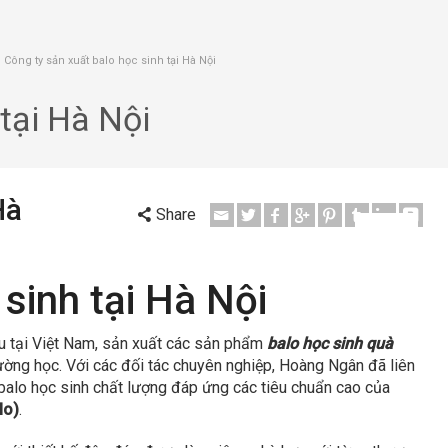
Công ty sản xuất balo học sinh tại Hà Nội
tại Hà Nội
Hà
Share
Trả lời
Trả lời
Trả lời
Trả lời
sinh tại Hà Nội
 tại Việt Nam, sản xuất các sản phẩm
balo học sinh quà
ường học. Với các đối tác chuyên nghiệp, Hoàng Ngân đã liên
balo học sinh chất lượng đáp ứng các tiêu chuẩn cao của
lo)
.