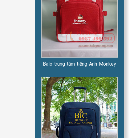
Balo-trung-tâm-tiếng-Anh-Monkey