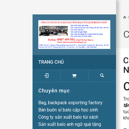
C
C
TRANG CHỦ
N
C
Chuyên mục
Tr
Bag, backpack exporting factory
tặ
Bán buôn sỉ balo cặp học sinh
tụ
Công ty sản xuất balo túi xách
kh
Sản xuất balo anh ngữ quà tặng