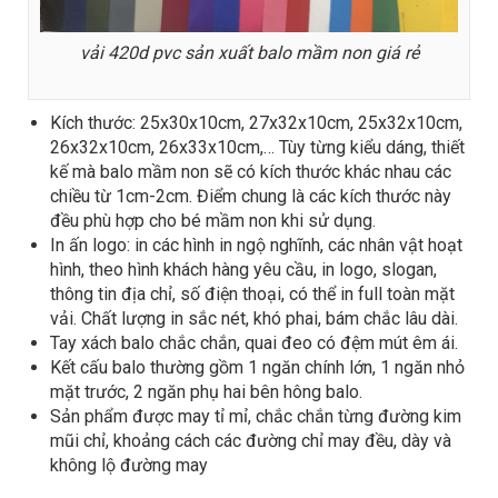
vải 420d pvc sản xuất balo mầm non giá rẻ
Kích thước: 25x30x10cm, 27x32x10cm, 25x32x10cm,
26x32x10cm, 26x33x10cm,… Tùy từng kiểu dáng, thiết
kế mà balo mầm non sẽ có kích thước khác nhau các
chiều từ 1cm-2cm. Điểm chung là các kích thước này
đều phù hợp cho bé mầm non khi sử dụng.
In ấn logo: in các hình in ngộ nghĩnh, các nhân vật hoạt
hình, theo hình khách hàng yêu cầu, in logo, slogan,
thông tin địa chỉ, số điện thoại, có thể in full toàn mặt
vải. Chất lượng in sắc nét, khó phai, bám chắc lâu dài.
Tay xách balo chắc chắn, quai đeo có đệm mút êm ái.
Kết cấu balo thường gồm 1 ngăn chính lớn, 1 ngăn nhỏ
mặt trước, 2 ngăn phụ hai bên hông balo.
Sản phẩm được may tỉ mỉ, chắc chắn từng đường kim
mũi chỉ, khoảng cách các đường chỉ may đều, dày và
không lộ đường may