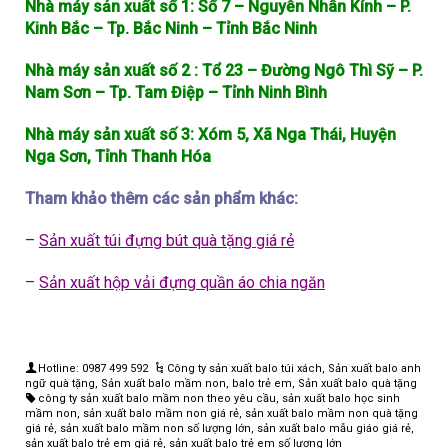
Nhà máy sản xuất số 1: Số 7 – Nguyễn Nhân Kính – P.
Kinh Bắc – Tp. Bắc Ninh – Tỉnh Bắc Ninh
Nhà máy sản xuất số 2 : Tổ 23 – Đường Ngô Thì Sỹ – P.
Nam Sơn – Tp. Tam Điệp – Tỉnh Ninh Bình
Nhà máy sản xuất số 3: Xóm 5, Xã Nga Thái, Huyện
Nga Sơn, Tỉnh Thanh Hóa
Tham khảo thêm các sản phẩm khác:
–
Sản xuất túi đựng bút quà tặng giá rẻ
–
Sản xuất hộp vải đựng quần áo chia ngăn
Hotline: 0987 499 592
Công ty sản xuất balo túi xách
,
Sản xuất balo anh
ngữ quà tặng
,
Sản xuất balo mầm non, balo trẻ em
,
Sản xuất balo quà tặng
công ty sản xuất balo mầm non theo yêu cầu
,
sản xuất balo học sinh
mầm non
,
sản xuất balo mầm non giá rẻ
,
sản xuất balo mầm non quà tặng
giá rẻ
,
sản xuất balo mầm non số lượng lớn
,
sản xuất balo mẫu giáo giá rẻ
,
sản xuất balo trẻ em giá rẻ
,
sản xuất balo trẻ em số lượng lớn