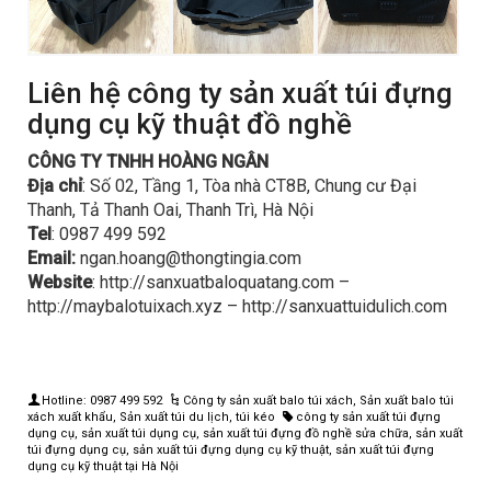
Liên hệ công ty sản xuất túi đựng
dụng cụ kỹ thuật đồ nghề
CÔNG TY TNHH HOÀNG NGÂN
Địa chỉ
: Số 02, Tầng 1, Tòa nhà CT8B, Chung cư Đại
Thanh, Tả Thanh Oai, Thanh Trì, Hà Nội
Tel
: 0987 499 592
Email:
ngan.hoang@thongtingia.com
Website
: http://sanxuatbaloquatang.com –
http://maybalotuixach.xyz – http://sanxuattuidulich.com
Hotline: 0987 499 592
Công ty sản xuất balo túi xách
,
Sản xuất balo túi
xách xuất khẩu
,
Sản xuất túi du lịch, túi kéo
công ty sản xuất túi đựng
dụng cụ
,
sản xuất túi dụng cụ
,
sản xuất túi đựng đồ nghề sửa chữa
,
sản xuất
túi đựng dụng cụ
,
sản xuất túi đựng dụng cụ kỹ thuật
,
sản xuất túi đựng
dụng cụ kỹ thuật tại Hà Nội