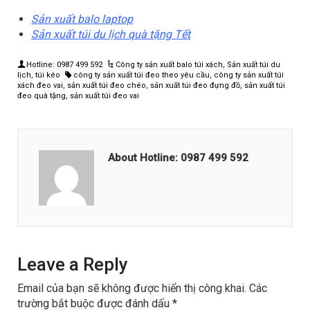
Sản xuất balo laptop
Sản xuất túi du lịch quà tặng Tết
Hotline: 0987 499 592
Công ty sản xuất balo túi xách
,
Sản xuất túi du
lịch, túi kéo
công ty sản xuất túi đeo theo yêu cầu
,
công ty sản xuất túi
xách đeo vai
,
sản xuất túi đeo chéo
,
sản xuất túi đeo đựng đồ
,
sản xuất túi
đeo quà tặng
,
sản xuất túi đeo vai
About Hotline: 0987 499 592
Leave a Reply
Email của bạn sẽ không được hiển thị công khai.
Các
trường bắt buộc được đánh dấu
*